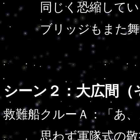
同じく恐縮している
ブリッジもまた舞台
シーン２：大広間（
救難船クルーＡ：
「あ、
思わず軍隊式の敬礼