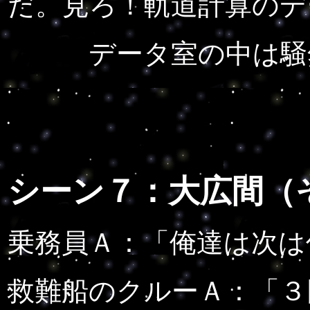
だ。見ろ！軌道計算のデ
データ室の中は騒然
シーン７：大広間（
乗務員Ａ：「俺達は次は
救難船のクルーＡ：「３