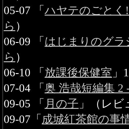
05-07 「
ハヤテのごとく
ら
）
06-09 「
はじまりのグラ
ら
）
06-10 「
放課後保健室
」
07-04 「
奥 浩哉短編集 2 
09-05 「
月の子
」（レビ
09-07「
成城紅茶館の事