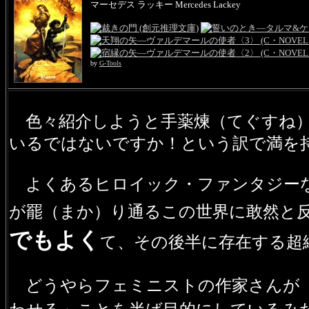
マーセデス ラッキー Mercedes Lackey
by
G-Tools
色々紹介しようと手薬煉（てぐすね）
いるではないですか！という訳で満を
よくあるヒロイック・ファンタジーな
が罷（まか）り通るこの世界に敢然と
でもよく
て、その後半に存在する超
どうやらフェミニストの作家さんが「