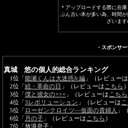
＊アップロードする際に在庫
ぶん古い本が多い為、時間が
ざいます
・スポンサー
真城 悠の個人的総合ランキング
1位
「
能瀬くんは大迷惑Jr.編
」（レビュー
2位
「
続・革命の日
」（レビューは
こちら
3位
「
僕と彼女の×××
」
（レビューは
こちら
4位
「
3レボリューション
」（レビューは
こ
5位
「
ローゼンクロイツ―仮面の貴婦人
」
6位
「
月の子
」（レビューは
こちら
）
7位「放浪息子」