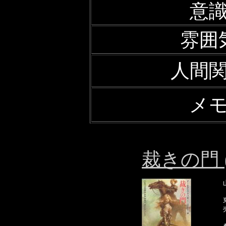
意
雰囲
人間
メ
裁きの門 