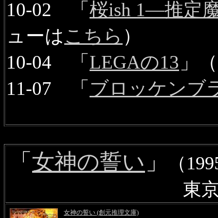
10-02 「
桜ish 1―推
ューは
こちら
）
10-04 「
LEGAの13
」
11-07 「
ブロッケンブ
「
女神の誓い
」
（19
東
女神の誓い (創元推理文庫)