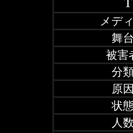
メデ
舞
被害
分
原
状
人