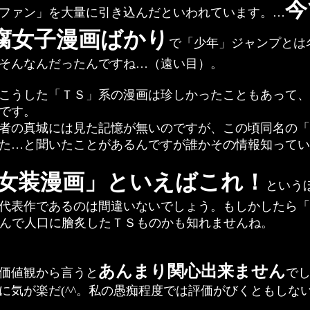
今
ファン」を大量に引き込んだといわれています。…
腐女子漫画ばかり
で「少年」ジャンプとは
そんなんだったんですね…（遠い目）。
こうした「ＴＳ」系の漫画は珍しかったこともあって、
です。
者の真城には見た記憶が無いのですが、この頃同名の「
た…と聞いたことがあるんですが誰かその情報知ってい
女装漫画」といえばこれ！
という
代表作であるのは間違いないでしょう。もしかしたら「ら
んで人口に膾炙したＴＳものかも知れませんね。
あんまり関心出来ません
価値観から言うと
で
に気が楽だ(^^。私の愚痴程度では評価がびくともしな