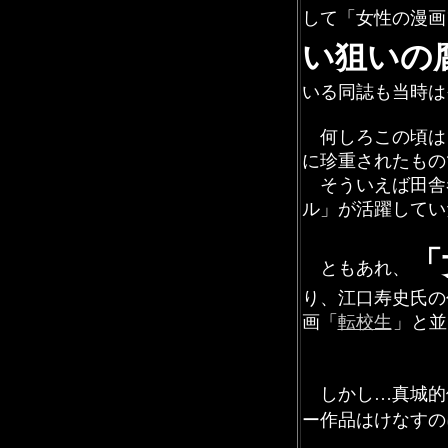
して「女性の漫画
い狙いの
いる同誌も当時は
何しろこの頃は
に珍重されたもの
そういえば田舎
ル」が活躍してい
「
ともあれ、
り、江口
寿史
氏の
画
「
転校生
」
と並
しかし…真城的
ー作品はけなすの