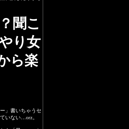
？聞こ
りやり女
から楽
ー」書いちゃうセ
いない…orz。