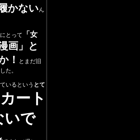
履かない
ん
「女
にとって
漫画」と
か！
とまだ旧
した。
ているという
とて
スカート
ないで