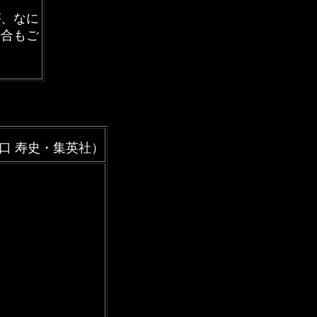
が、なに
場合もご
江口 寿史・集英社）