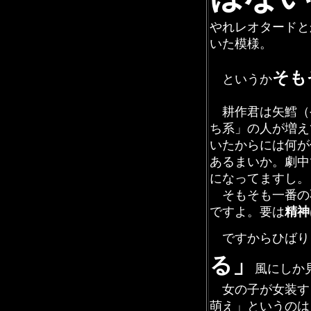
やれレオタードと
いた模様。
そも
というか
耕作君は矢鱈（
ち系」の人が増え
いたからには何が
あるまいか。劇中
になってますし。
そもそも一番の
ですよ。要は
精神
ですからひばり
る」
風にしか
女の子が女装す
萌え」というのは