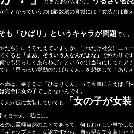
うるさい読
とまたおかんむり。
か何とかっていうのは齢数歳の真城には「女装とは言え
そも「ひばり」というキャラが問題
です。
やたら）にうろたえていますが、これだけ社会にニュー
てくると
「まあ、そういう人なんだよな」
で終わりです
何でも男らしくあらねば」というのは当時にしてもアナ
でも「男っぽい挙動のひばりくん」を想像して「ありえ
不満は、要するに「ひばりくん」って今風に言えば「性
は完全に女の子
でしかないんです。
「女の子が女装
くんが仮に女装していても
見えません。私には。
るのは至極当然のことであって、何もおかしい事ではな
「ギャップ萌え」な訳ですから、自ら望んで女装したり