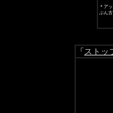
＊アッ
ぶん古
「
ストップ