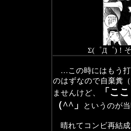
Σ(゜Д゜)
…この時にはもう打
のはずなので自棄糞
「ここ
ませんけど、
（^^」
というのが当
晴れてコンビ再結成