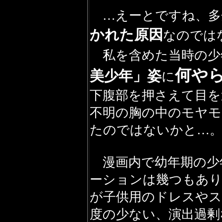
…えーとですね、多
かれた原因
なのでは
私を含めた当時の少
何や
美少年」姿
に
下腹部を押さえて目を
不明の胸の中のモヤモ
たのではないかと…
漫画内で幼年期の少
ーションは幾つもあり
が子供用のドレスやス
度の少ない、演出過剰