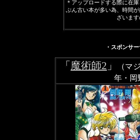
＊アップロードする際に在庫
ぶん古い本が多い為、時間が
ざいます
・スポンサー
「
魔術師2
」
（マジ
年・岡