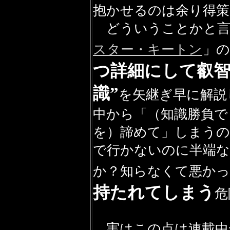
抱かせるのは余り得策
どういうことかと言
スター・キートン
」の
つ詳細にして叡智
識”
を矢継ぎ早に解説
中から「（知識勝負で
を）諦めて」しまう
で行かないのに半端な
か？知らなくて悪かっ
持たれてしまう
危
実はこの点は連載中