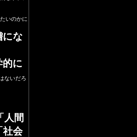
たいのかに
稽にな
学的に
はないだろ
「人間
「社会