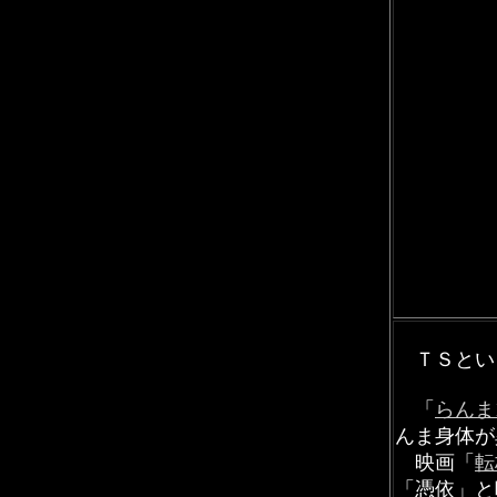
ＴＳとい
「
らんま1
んま身体が
映画「
転
「憑依」と