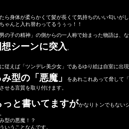
たら身体が柔らかくて髪が長くて気持ちのいい匂いがし
ちゃんと入れ替わってるうぅっ！！
男の子の精神」の側からの一人称で始まった物語は、な
回想シーンに突入
。
に従えば「ツンデレ美少女」であるゆり絵は自室に出現
るみ型の「悪魔」
をあれこれあって脅して
させる言質を取り付けます。
らっと書いてますが
かなりトンでもない
。
み型の悪魔！？
ういうことなんです。