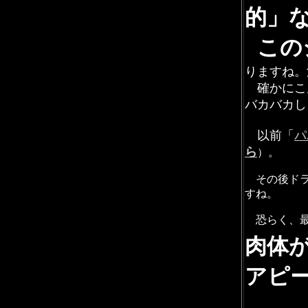
的」
この
りますね。
確かにこ
バカバカし
以前「
パ
ら
）。
その後ドラ
すね。
恐らく、最
肉体
アピ