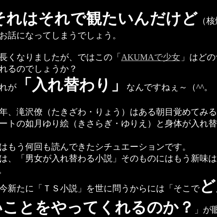
それはそれで観たいんだけど
（核
お話になってしまうでしょう。
長くなりましたが、ではこの「
AKUMAで少女
」はどの
れるのでしょうか？
「入れ替わり」
れが
なんですねぇ～（^^。
年、滝沢僚（たきざわ・りょう）はある朝目覚めてみる
ートの如月ゆり絵（きさらぎ・ゆりえ）と身体が入れ替
はもう何回も読んできたシチュエーションです。
は、「男女が入れ替わる小説」そのものにはもう新味は
。
ど
今新たに「ＴＳ小説」を世に問うからには「そこで
いことをやってくれるのか？
」が