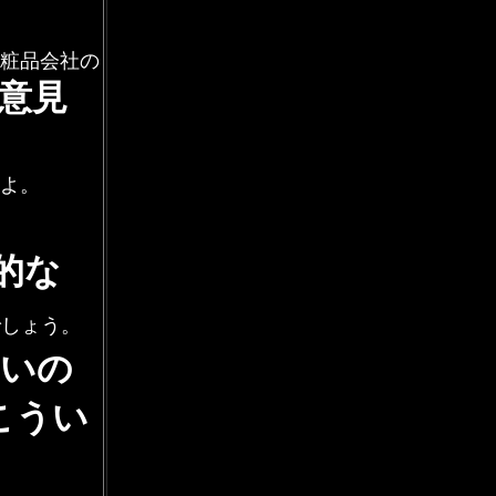
粧品会社の
意見
よ。
的な
でしょう。
らいの
こうい