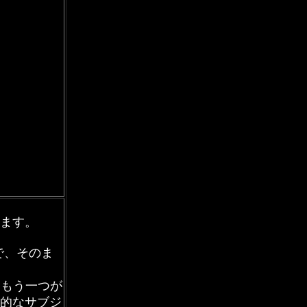
ます。
で、そのま
。もう一つが
的なサブジ