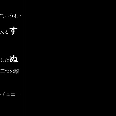
て…うわ～
す
んと
ぬ
した
「三つの願
シチュエー