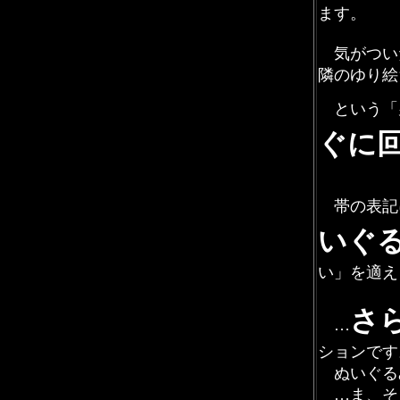
ます。
気がつい
隣のゆり絵
という「
ぐに
帯の表記
いぐ
い」を適え
さ
…
ションです
ぬいぐる
…ま、そ