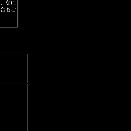
が、なに
場合もご