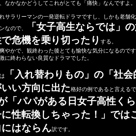
、なかなかどうしてこれがとても「痛快」なんですよ。
れサラリーマンの一発逆転ドラマですし、しかも老舗化
「女子高生ならでは」の
ンなので、
性で危機を乗り切ったり
する。
爽やかで、観終わった後とても愉快な気分になるのです
激に終わらない良質なドラマでした。
「入れ替わりもの」の「社会
は
がいい方向に出た
格好の例であると言える
が「パパがある日女子高性く
子に性転換しちゃった！」では
向にはならん
訳です。