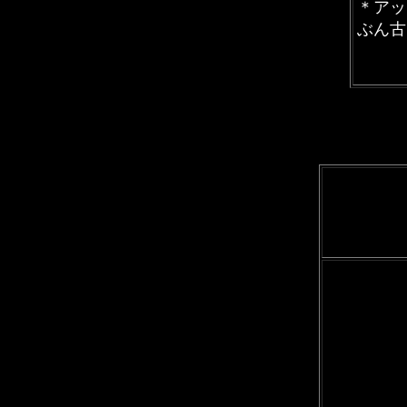
＊アッ
ぶん古