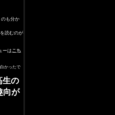
る
のも分か
を読むのが
ューは
こち
面白かったで
高生の
趣向が