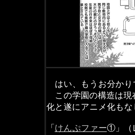
はい、もうお分かり
この学園の構造は現
化と遂にアニメ化もな
「
けんぷファー
①」（