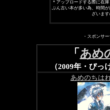
＊アップロードする際に在庫
ぶん古い本が多い為、時間が
ざいます
・スポンサー
「
あめ
（2009年・ぴ
あめのちはれ 1 