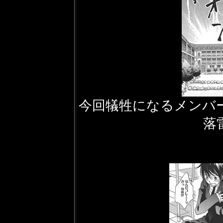
今回犠牲になるメンバ
落