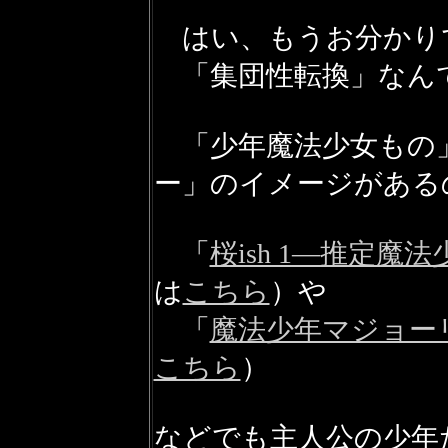
はい、もうお分かり
「集団性転換」なん
「少年魔法少女もの
ー」のイメージがある
「
桜ish 1―推定魔
は
こちら
）
や
「
魔法少年マジョー
こちら
）
などでも主人公の少年