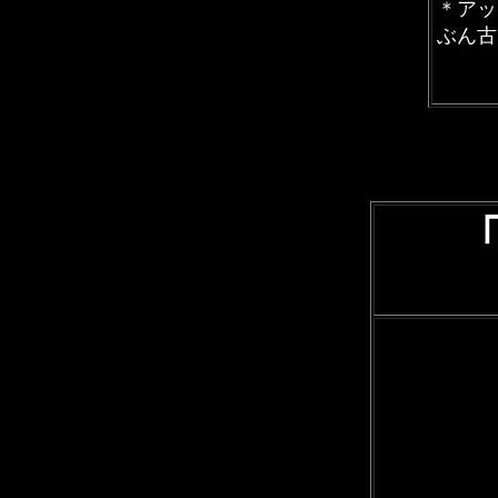
＊アッ
ぶん古