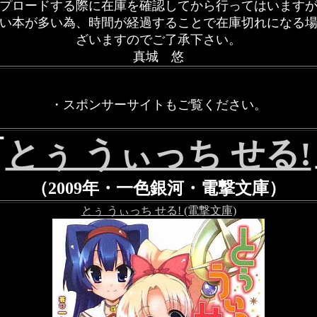
プロードする際に在庫を確認してから行ってはいます
い本が多い為、時間が経過することで在庫切れになる
ざいますのでご了承下さい。
真城 悠
・スポンサーサイトもご覧ください。
「
とぅ うぃっち せる!
（2009年・一色銀河・電撃文庫）
とぅ うぃっち せる! (電撃文庫)