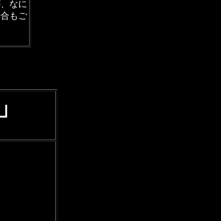
が、なに
場合もご
」